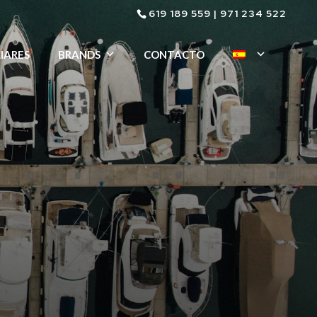
619 189 559
|
971 234 522
IARES
BRANDS
CONTACTO