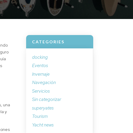
CATEGORIES
endo
eguro
docking
guía
Eventos
os
Invernaje
Navegación
Servicios
Sin categorizar
s, una
superyates
la y
Tourism
Yacht news
ciones