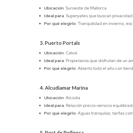
Ubicación
: Suroeste de Mallorca
Ideal para
: Superyates que buscan privacida
Por qué elegirlo
: Tranquilidad en invierno, ex
3.
Puerto Portals
Ubicación
: Calvià
Ideal para
: Propietarios que disfrutan de un am
Por qué elegirlo
: Abierto todo el año con tie
4.
Alcudiamar Marina
Ubicación
: Alcúdia
Ideal para
: Relación precio-servicio equilibrad
Por qué elegirlo
: Aguas tranquilas, tarifas co
5.
Port de Pollença