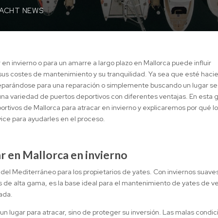
YACHT NEWS
en invierno o para un amarre a largo plazo en Mallorca puede influir
us costes de mantenimiento y su tranquilidad. Ya sea que esté haci
eparándose para una reparación o simplemente buscando un lugar s
una variedad de puertos deportivos con diferentes ventajas. En esta 
rtivos de Mallorca para atracar en invierno y explicaremos por qué l
vice para ayudarles en el proceso.
r en Mallorca en invierno
del Mediterráneo para los propietarios de yates. Con inviernos suave
os de alta gama, es la base ideal para el mantenimiento de yates de ve
ada.
 un lugar para atracar, sino de proteger su inversión. Las malas condi