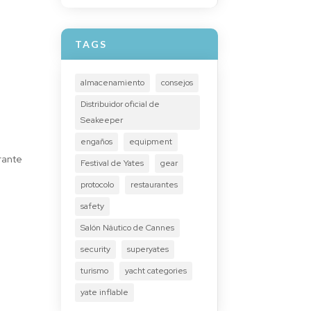
TAGS
almacenamiento
consejos
Distribuidor oficial de
Seakeeper
engaños
equipment
rante
Festival de Yates
gear
protocolo
restaurantes
safety
Salón Náutico de Cannes
security
superyates
turismo
yacht categories
yate inflable