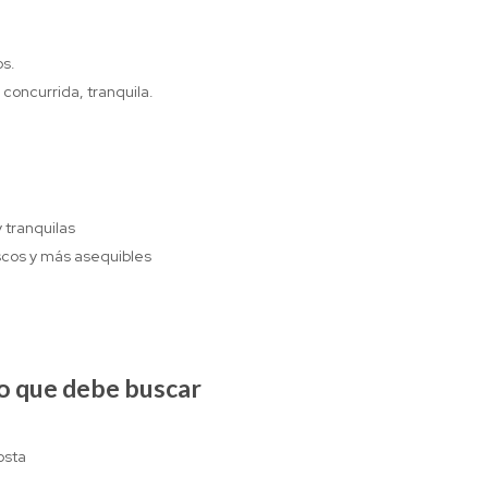
os.
 concurrida, tranquila.
 tranquilas
scos y más asequibles
no que debe buscar
osta
a