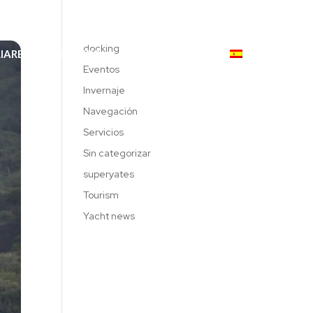
619 189 559
|
971 234 522
docking
IARES
BRANDS
CONTACTO
Eventos
Invernaje
Navegación
Servicios
Sin categorizar
superyates
Tourism
Yacht news