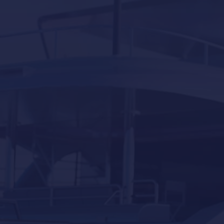
Declaración de accesibilidad
Gestión de yates
Inicio
Invernaje de embarcaciones y yates en
Mallorca
Novedades – Blog
Política de Cookies
Política de Privacidad
Reacondicionamiento de yates en Mallorca
Servicios para barcos y yates en Mallorca