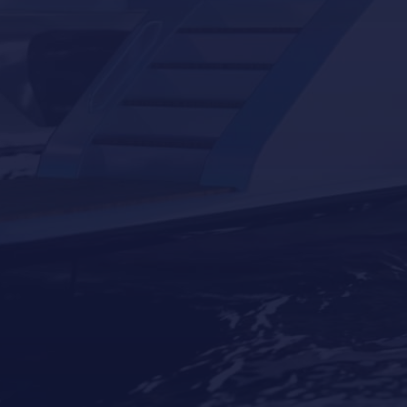
Servicios para barcos y yates en Port Adriano,
Calvià
Servicios para barcos y yates en Puerto
Portals, Portals-Nous
Servicios para embarcaciones auxiliares en
Mallorca
docking
Eventos
Invernaje
Navegación
Servicios