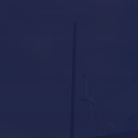
Our Services in Mallorca
Invernaje de embarcaciones y yates en
Mallorca
Our Brands
Inicio
Aviso legal y condiciones generales de uso
Contacto
Custodia y mantenimiento de barcos en
Mallorca