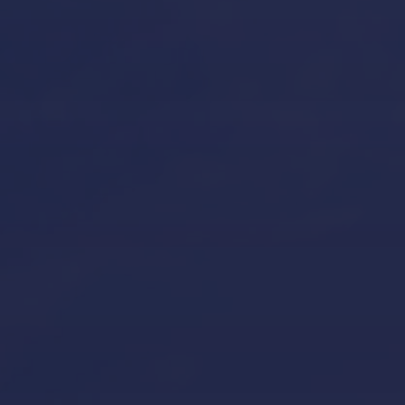
Our Locations
Puerto Portals
(Shipyard) 971 23 45 22
Santa Ponsa
(Son Bugadellas)
971 23 45
22