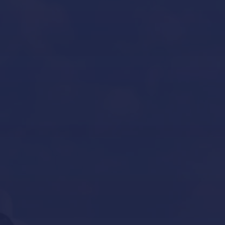
Our last post
Los mejores destinos para vacaciones en
yate alrededor del mundo