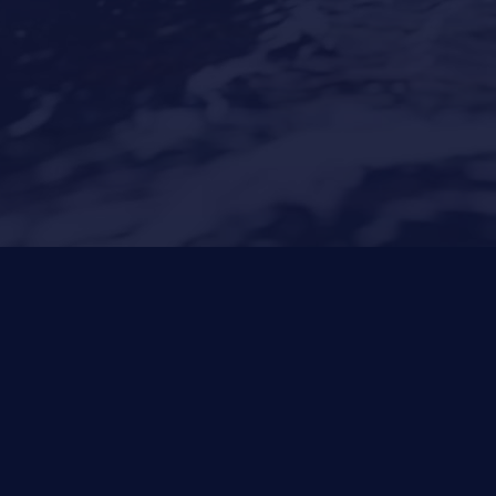
Sin categorizar
superyates
Tourism
Yacht news