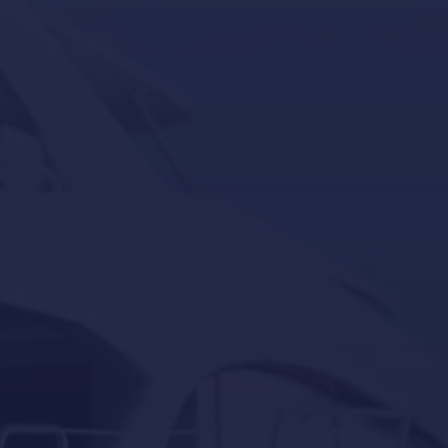
Política de Privacidad
Reacondicionamiento de yates en Mallorca
Servicios para barcos y yates en Mallorca
Servicios para barcos y yates en Port Adriano,
Calvià
Servicios para barcos y yates en Puerto Portals,
Portals-Nous
Servicios para embarcaciones auxiliares en Mallorca
docking
Eventos