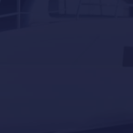
Invernaje
Navegación
Servicios
Sin categorizar
superyates
Tourism
Yacht news
Our last post