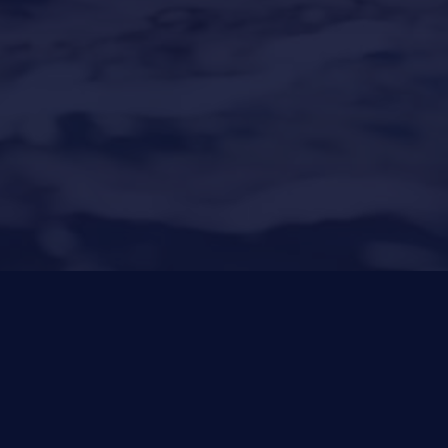
Puerto Portals
(Shipyard) 971 23 45 22
Santa Ponsa
(Son Bugadellas)
971 23 45
22