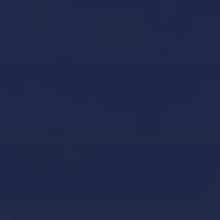
Aviso legal y condiciones generales de uso
Contacto
Custodia y mantenimiento de barcos en Mallorca
Declaración de accesibilidad
Gestión de yates
Inicio
Invernaje de embarcaciones y yates en Mallorca
Novedades – Blog
Política de Cookies