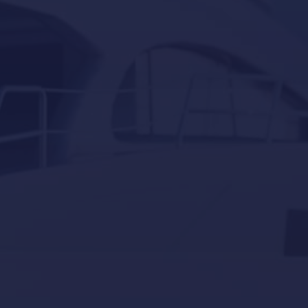
Servicios para embarcaciones auxiliares en Mallorca
docking
Eventos
Invernaje
Navegación
Servicios
Sin categorizar
superyates
Tourism