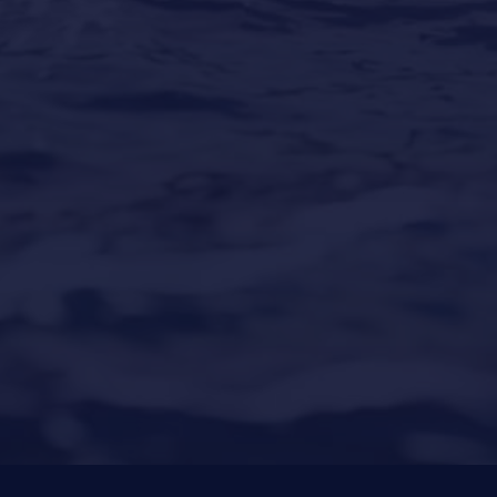
Los mejores destinos para vacaciones en yate
alrededor del mundo
Our Locations
Puerto Portals
(Shipyard) 971 23 45 22
Santa Ponsa
(Son Bugadellas)
971 23 45
22