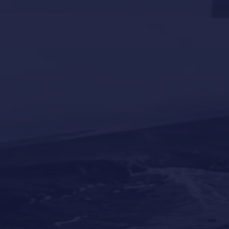
superyates
Tourism
Yacht news
Our last post