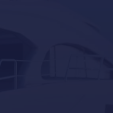
Servicios para barcos y yates en Port Adriano,
Calvià
Servicios para barcos y yates en Puerto Portals,
Portals-Nous
Servicios para embarcaciones auxiliares en Mallorca
docking
Eventos
Invernaje
Navegación
Servicios
Sin categorizar