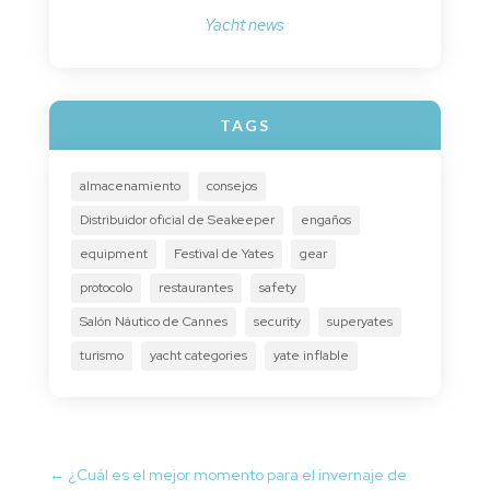
Yacht news
TAGS
almacenamiento
consejos
Distribuidor oficial de Seakeeper
engaños
equipment
Festival de Yates
gear
protocolo
restaurantes
safety
Salón Náutico de Cannes
security
superyates
turismo
yacht categories
yate inflable
←
¿Cuál es el mejor momento para el invernaje de