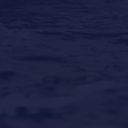
Los mejores destinos para vacaciones en yate
alrededor del mundo
Our Locations
Puerto Portals
(Shipyard) 971 23 45 22
Santa Ponsa