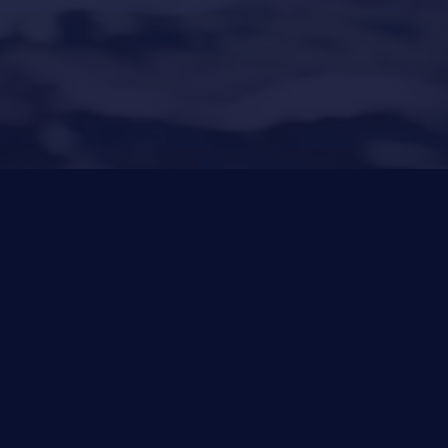
(Shipyard) 971 23 45 22
Santa Ponsa
(Son Bugadellas)
971 23 45
22
Novedades
Política de Privacidad