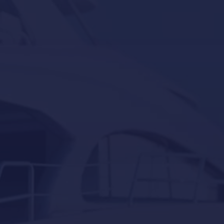
Reacondicionamiento de yates en Mallorca
Servicios para barcos y yates en Mallorca
Servicios para barcos y yates en Port Adriano,
Calvià
Servicios para barcos y yates en Puerto Portals,
Portals-Nous
Servicios para embarcaciones auxiliares en Mallorca
docking
Eventos
Invernaje
Navegación