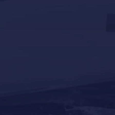
Servicios
Sin categorizar
superyates
Tourism
Yacht news
Our last post