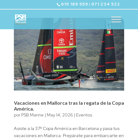
619 189 559
971 234 522
|
Vacaciones en Mallorca tras la regata de la Copa
América.
por
PSB Marine
|
May 14, 2026
|
Eventos
Asiste a la 37ª Copa América en Barcelona y pasa tus
vacaciones en Mallorca. Prepárate para embarcarte en