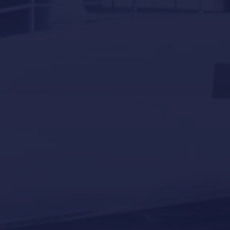
Navegación
Servicios
Sin categorizar
superyates
Tourism
Yacht news
Our last post