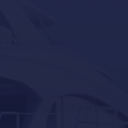
Política de Privacidad
Reacondicionamiento de yates en Mallorca
Servicios para barcos y yates en Mallorca
Servicios para barcos y yates en Port Adriano,
Calvià
Servicios para barcos y yates en Puerto Portals,
Portals-Nous
Servicios para embarcaciones auxiliares en Mallorca
docking
Eventos
Invernaje