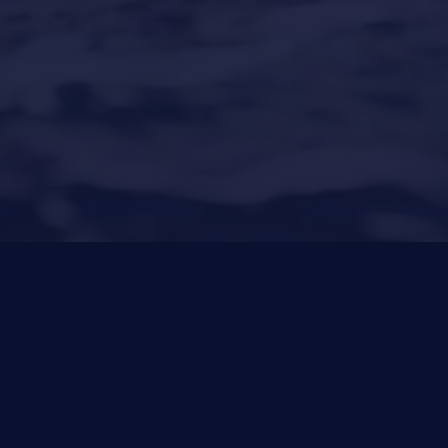
Puerto Portals
(Shipyard) 971 23 45 22
Santa Ponsa
(Son Bugadellas)
971 23 45
22