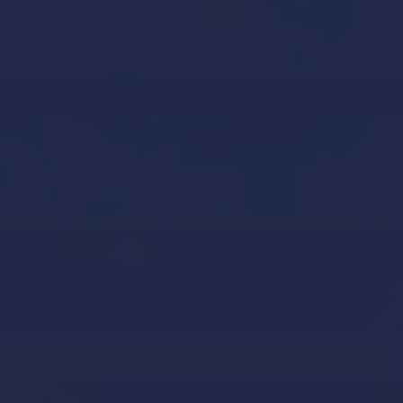
Contacto
Custodia y mantenimiento de barcos en Mallorca
Declaración de accesibilidad
Gestión de yates
Inicio
Invernaje de embarcaciones y yates en Mallorca
Novedades – Blog
Política de Cookies