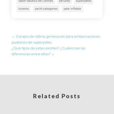
Salón Náutico de Cannes
security
superyates
turismo
yacht categories
yate inflable
←
Garajes de última generación para embarcaciones
auxiliares de superyates
¿Qué tipos de yates existen? ¿Cuáles son las
diferencias entre ellos?
→
Related Posts