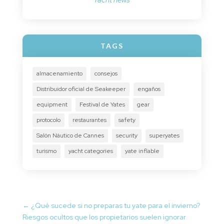
Yacht news
TAGS
almacenamiento
consejos
Distribuidor oficial de Seakeeper
engaños
equipment
Festival de Yates
gear
protocolo
restaurantes
safety
Salón Náutico de Cannes
security
superyates
turismo
yacht categories
yate inflable
←
¿Qué sucede si no preparas tu yate para el invierno?
Riesgos ocultos que los propietarios suelen ignorar