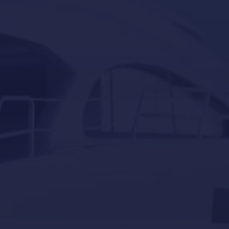
Servicios para barcos y yates en Puerto Portals,
Portals-Nous
Servicios para embarcaciones auxiliares en Mallorca
docking
Eventos
Invernaje
Navegación
Servicios
Sin categorizar
superyates