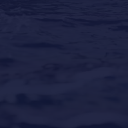
Los mejores destinos para vacaciones en yate
alrededor del mundo
Our Locations
Puerto Portals
(Shipyard) 971 23 45 22
Santa Ponsa
(Son Bugadellas)
971 23 45
22