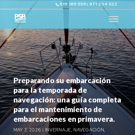
619 189 559
971 234 522
|
Preparando su embarcación
para la temporada de
navegación: una guía completa
para el mantenimiento de
embarcaciones en primavera.
MAY 7, 2026
|
INVERNAJE
,
NAVEGACIÓN
,