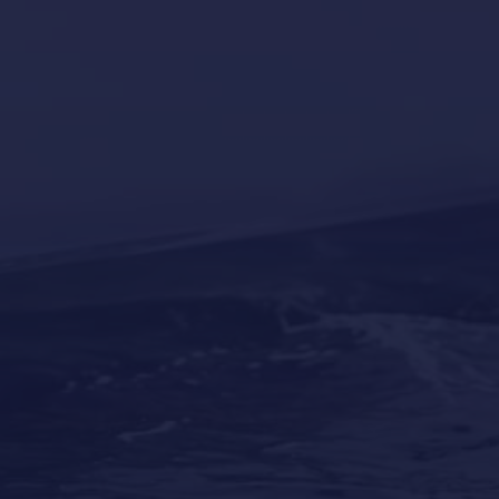
Tourism
Yacht news
Our last post