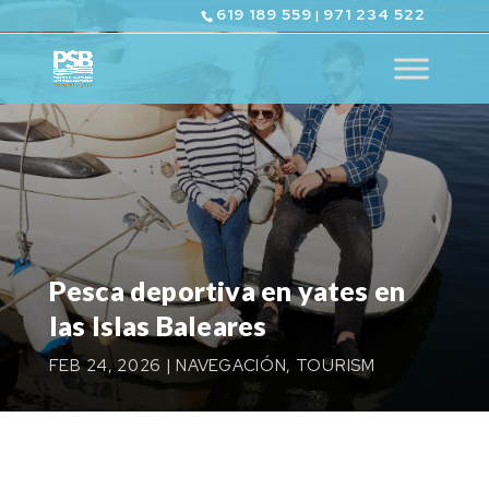
619 189 559
971 234 522
|
Pesca deportiva en yates en
las Islas Baleares
FEB 24, 2026
|
NAVEGACIÓN
,
TOURISM