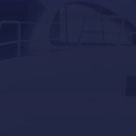
docking
Eventos
Invernaje
Navegación
Servicios
Sin categorizar
superyates
Tourism
Yacht news