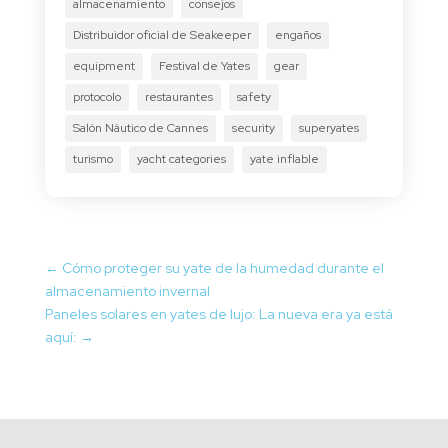
almacenamiento
consejos
Distribuidor oficial de Seakeeper
engaños
equipment
Festival de Yates
gear
protocolo
restaurantes
safety
Salón Náutico de Cannes
security
superyates
turismo
yacht categories
yate inflable
←
Cómo proteger su yate de la humedad durante el
almacenamiento invernal
Paneles solares en yates de lujo: La nueva era ya está
aquí:
→