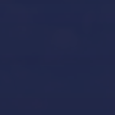
Our Brands
Inicio
Aviso legal y condiciones generales de uso
Contacto
Custodia y mantenimiento de barcos en Mallorca
Declaración de accesibilidad
Gestión de yates
Inicio
Invernaje de embarcaciones y yates en Mallorca