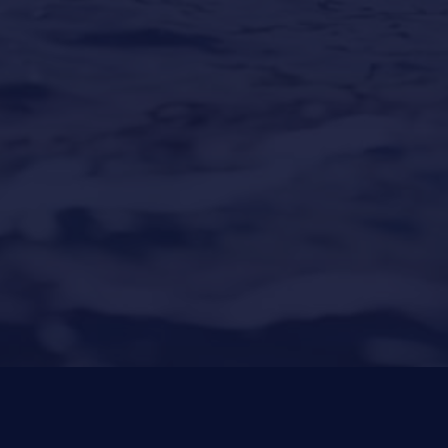
Our Locations
Puerto Portals
(Shipyard) 971 23 45 22
Santa Ponsa
(Son Bugadellas)
971 23 45
22