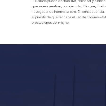
El Usuario puede deshabilitar, rechazar y elimin
que se encuentran, por ejemplo, Chrome, Firefox,
navegador de Internet a otro. En consecuencia, el
supuesto de que rechace el uso de cookies —total
prestaciones del mismo.
Our Services in Mallorca
Yacht Refit in Mallorca
Boat Storage in Mallorca
Boat Gardiennage in Mallorca