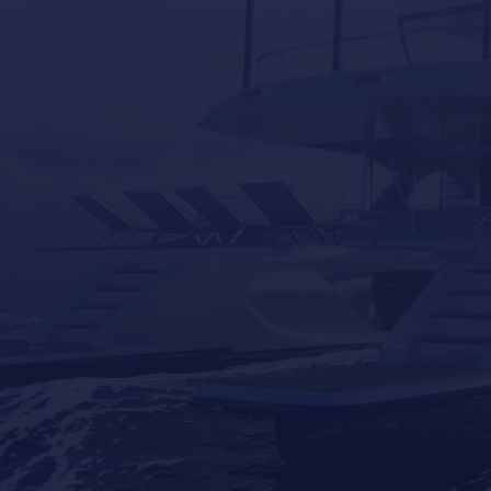
Yacht Tender services in Mallorca
Other Services
Contact Us
Our Brands
Seakeeper
Seakeeper ride
Besenzoni