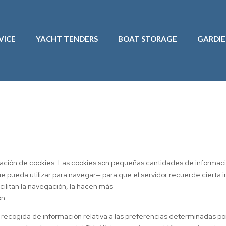
VICE
YACHT TENDERS
BOAT STORAGE
GARDI
ilización de cookies. Las cookies son pequeñas cantidades de informa
 que pueda utilizar para navegar— para que el servidor recuerde ciert
cilitan la navegación, la hacen más
ón.
cogida de información relativa a las preferencias determinadas por el