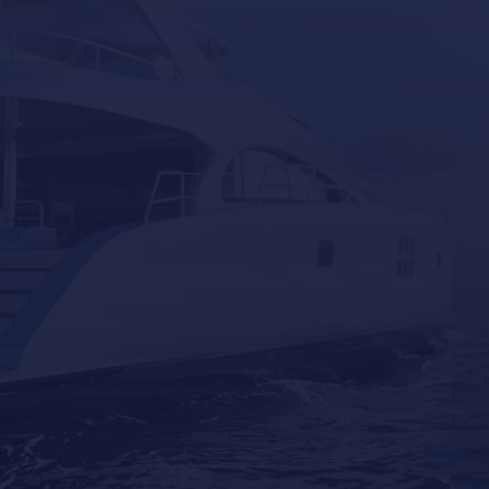
Why Professional Yacht Cleaning Is More
Important Than Most Owners Think