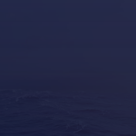
(Son Bugadellas)
971 23 45
22