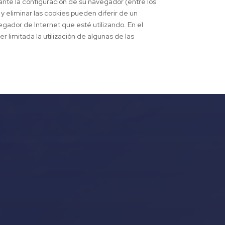
iante la configuración de su navegador (entre los
y eliminar las cookies pueden diferir de un
egador de Internet que esté utilizando. En el
 limitada la utilización de algunas de las
Our Locations
Puerto Portals
(Shipyard) 971 23 45 22
Santa Ponsa