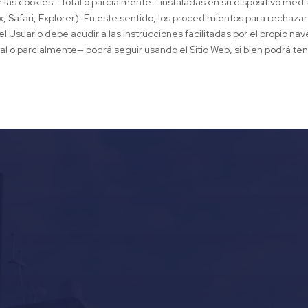
ar las cookies —total o parcialmente— instaladas en su dispositivo med
 Safari, Explorer). En este sentido, los procedimientos para rechazar 
 Usuario debe acudir a las instrucciones facilitadas por el propio nav
 o parcialmente— podrá seguir usando el Sitio Web, si bien podrá tener
Our last post