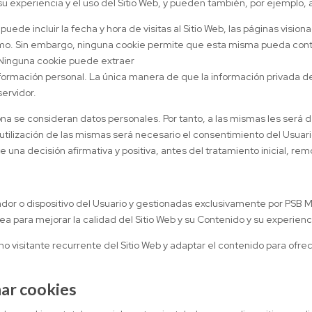
u experiencia y el uso del Sitio Web, y pueden también, por ejemplo, a
uede incluir la fecha y hora de visitas al Sitio Web, las páginas vision
mismo. Sin embargo, ninguna cookie permite que esta misma pueda con
 Ninguna cookie puede extraer
información personal. La única manera de que la información privada d
servidor.
na se consideran datos personales. Por tanto, a las mismas les será de
a utilización de las mismas será necesario el consentimiento del Usua
 una decisión afirmativa y positiva, antes del tratamiento inicial, r
dor o dispositivo del Usuario y gestionadas exclusivamente por PSB M
ea para mejorar la calidad del Sitio Web y su Contenido y su experien
o visitante recurrente del Sitio Web y adaptar el contenido para ofre
nar cookies