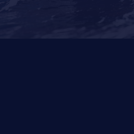
Lumishore
Yacht Controller
Other Services
News